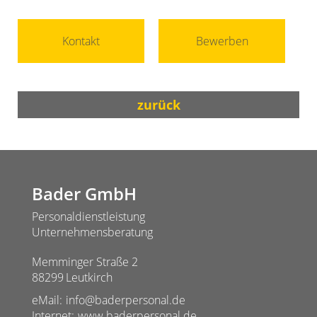
Kontakt
Bewerben
zurück
Bader GmbH
Personaldienstleistung
Unternehmensberatung
Memminger Straße 2
88299
Leutkirch
eMail:
info@baderpersonal.de
Internet:
www.baderpersonal.de