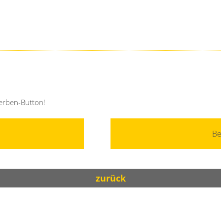
erben-Button!
B
zurück